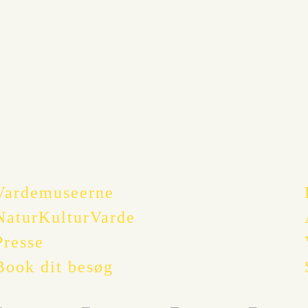
Vardemuseerne
NaturKulturVarde
Presse
Book dit besøg