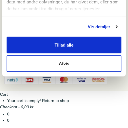
data med andre oplysninger, du har givet dem, eller som
NaturKulturVarde
de har indsamlet fra din brug af deres tjenester.
Arkæologi
Presse
Venneforeninger
Vis detaljer
Book dit besøg
Shop
Tillad alle
Afvis
Cart
Your cart is empty!
Return to shop
Checkout
-
0,00 kr.
0
0