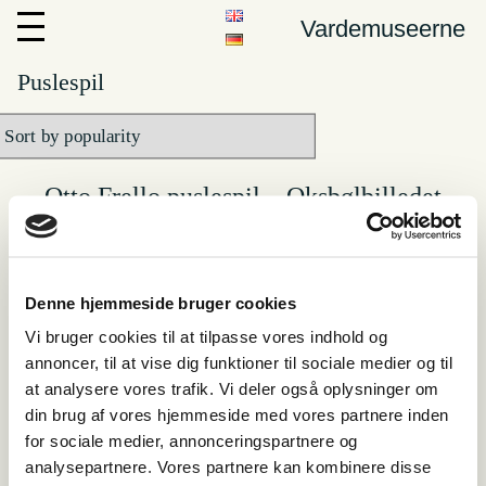
Vardemuseerne
Puslespil
Otto Frello puslespil – Oksbølbilledet
199,00
kr.
Add to cart
Otto Frello puslespil –
Københavnerbilledet
Denne hjemmeside bruger cookies
149,00
kr.
Add to cart
Vi bruger cookies til at tilpasse vores indhold og
annoncer, til at vise dig funktioner til sociale medier og til
at analysere vores trafik. Vi deler også oplysninger om
din brug af vores hjemmeside med vores partnere inden
for sociale medier, annonceringspartnere og
Vardemuseerne
analysepartnere. Vores partnere kan kombinere disse
Personer