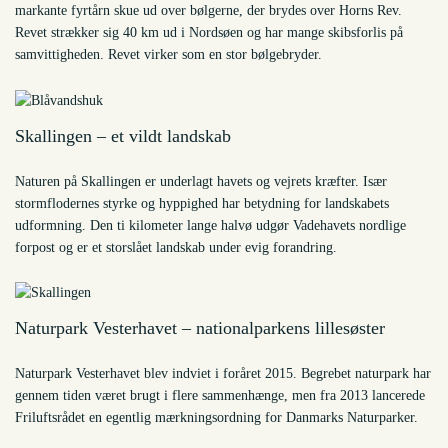
markante fyrtårn skue ud over bølgerne, der brydes over Horns Rev.
Revet strækker sig 40 km ud i Nordsøen og har mange skibsforlis på
samvittigheden. Revet virker som en stor bølgebryder.
Skallingen – et vildt landskab
Naturen på Skallingen er underlagt havets og vejrets kræfter. Især
stormflodernes styrke og hyppighed har betydning for landskabets
udformning. Den ti kilometer lange halvø udgør Vadehavets nordlige
forpost og er et storslået landskab under evig forandring.
Naturpark Vesterhavet – nationalparkens lillesøster
Naturpark Vesterhavet blev indviet i foråret 2015. Begrebet naturpark har
gennem tiden været brugt i flere sammenhænge, men fra 2013 lancerede
Friluftsrådet en egentlig mærkningsordning for Danmarks Naturparker.