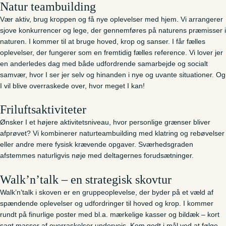
Natur teambuilding
Vær aktiv, brug kroppen og få nye oplevelser med hjem. Vi arrangerer
sjove konkurrencer og lege, der gennemføres på naturens præmisser i
naturen. I kommer til at bruge hoved, krop og sanser. I får fælles
oplevelser, der fungerer som en fremtidig fælles reference. Vi lover jer
en anderledes dag med både udfordrende samarbejde og socialt
samvær, hvor I ser jer selv og hinanden i nye og uvante situationer. Og
I vil blive overraskede over, hvor meget I kan!
Friluftsaktiviteter
Ønsker I et højere aktivitetsniveau, hvor personlige grænser bliver
afprøvet? Vi kombinerer naturteambuilding med klatring og rebøvelser
eller andre mere fysisk krævende opgaver. Sværhedsgraden
afstemmes naturligvis nøje med deltagernes forudsætninger.
Walk’n’talk – en strategisk skovtur
Walk’n’talk i skoven er en gruppeoplevelse, der byder på et væld af
spændende oplevelser og udfordringer til hoved og krop. I kommer
rundt på finurlige poster med bl.a. mærkelige kasser og bildæk – kort
sagt masser af overraskelser undervejs. Kom godt i mål ved at følge