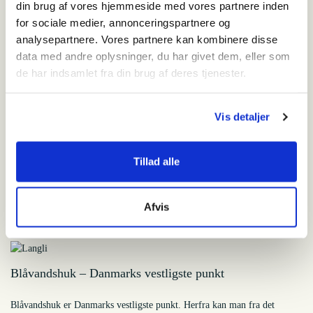
din brug af vores hjemmeside med vores partnere inden
Dyrk østershatte i haven
for sociale medier, annonceringspartnere og
analysepartnere. Vores partnere kan kombinere disse
"Når du ikke kan komme til os, så kommer vi til dig". Nu har vi
data med andre oplysninger, du har givet dem, eller som
efterhånden været i gang med østershatte dyrket i kaffegrums i et stykke
de har indsamlet fra din brug af deres tjenester.
tid, og de udvikler sig fint – men hvad gør man, hvis man ikke drikker
kaffe, og gerne vil dyrke sine egne østershatte?
Vis detaljer
Langli – et værdifuldt naturreservat
Tillad alle
Langli ligger i Ho Bugt, beskyttet mod vest af halvøen Skallingen. Det er
den nordligste af de over 40 vadehavsøer mellem Den Helder i Holland
Afvis
og Blåvandshuk i Danmark.
Blåvandshuk – Danmarks vestligste punkt
Blåvandshuk er Danmarks vestligste punkt. Herfra kan man fra det