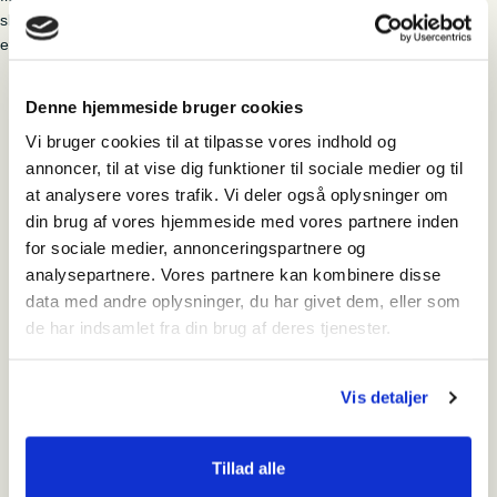
skør? Målet er, at du lærer et par gode spisesvampe at kende, som
efterfølgende skal være toppingen på vores hjemmelavede pizzaer.
Gl. Skovfogedbolig, Roustvej
Denne hjemmeside bruger cookies
111, 6800 Varde
Vi bruger cookies til at tilpasse vores indhold og
annoncer, til at vise dig funktioner til sociale medier og til
at analysere vores trafik. Vi deler også oplysninger om
din brug af vores hjemmeside med vores partnere inden
Tilmeld
for sociale medier, annonceringspartnere og
analysepartnere. Vores partnere kan kombinere disse
data med andre oplysninger, du har givet dem, eller som
de har indsamlet fra din brug af deres tjenester.
Hvornår
tirsdag den 15. oktober 2024 - 12:30-16:00
Vis detaljer
Pris
175 kroner per person
Tillad alle