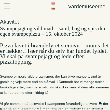
Vardemuseerne
Aktivitet
Svampejagt og vild mad – saml, bag og spis din
egen svampepizza – 15. oktober 2024
Pizza lavet i brændefyret stenovn – mums det
er lækkert! Især når du selv har fundet fyldet.
Vi skal på svampejagt og lede efter
pizzatopping.
Svampe er nogle vilde organismer, der kan blive mange tusind år
gamle og veje mere end en blåhval. I Danmark har vi mange tusind
forskellige arter, men bare rolig. du skal ikke lære at dem alle sammen
at kende denne eftermiddag
😊
Vi går sammen på oplevelse i svampenes forunderlige univers: Er der
fluer på en fluesvamp? Må man røre ved en rørhat? Er en skørhat