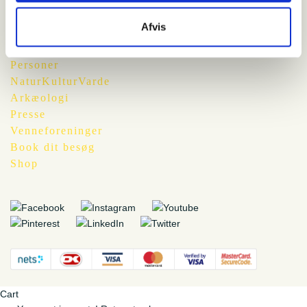
Afvis
Vardemuseerne
Personer
NaturKulturVarde
Arkæologi
Presse
Venneforeninger
Book dit besøg
Shop
Cart