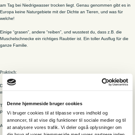
am Tag bei Niedrigwasser trocken liegt. Genau genommen gibt es in
Europa keine Naturgebiete mit der Dichte an Tieren, und was für
welche!
Einige “grasen”, andere “reiben”, und wusstest du, dass z.B. die
Muschelschnecke ein richtiges Raubtier ist. Ein toller Ausflug für die
ganze Familie.
:
Praktisch
Dauer 2 Stunden Sprache Deutsch – Zielgruppe Deutsche Familien
mit Kindern.
Denne hjemmeside bruger cookies
Treffpuntk: Sønderballevej Ho 6857 Blåvand, Fahr bis zum 1.
Parkschild, wo die Tour beginnt.
Vi bruger cookies til at tilpasse vores indhold og
annoncer, til at vise dig funktioner til sociale medier og til
Am besten barfuß oder mit Gummistiefeln.
at analysere vores trafik. Vi deler også oplysninger om
din brug af vores hjemmeside med vores partnere inden