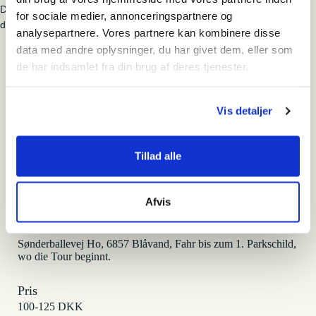
Die Tour wird nur bei einer Mindestteilnehmerzahl von 6 Personen
for sociale medier, annonceringspartnere og
durchgeführt.
analysepartnere. Vores partnere kan kombinere disse
data med andre oplysninger, du har givet dem, eller som
Sønderballevej i Ho
de har indsamlet fra din brug af deres tjenester.
Vis detaljer
Tilmeld
Tillad alle
Hvornår
fredag den 8. august 2025 - 09:00-11:00
Afvis
Hvor
Sønderballevej Ho, 6857 Blåvand, Fahr bis zum 1. Parkschild,
wo die Tour beginnt.
Pris
100-125 DKK