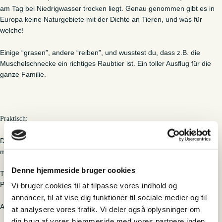
am Tag bei Niedrigwasser trocken liegt. Genau genommen gibt es in
Europa keine Naturgebiete mit der Dichte an Tieren, und was für
welche!
Einige “grasen”, andere “reiben”, und wusstest du, dass z.B. die
Muschelschnecke ein richtiges Raubtier ist. Ein toller Ausflug für die
ganze Familie.
:
Praktisch
Dauer 2 Stunden Sprache Deutsch – Zielgruppe Deutsche Familien
mit Kindern.
Denne hjemmeside bruger cookies
Treffpuntk: Sønderballevej Ho 6857 Blåvand, Fahr bis zum 1.
Parkschild, wo die Tour beginnt.
Vi bruger cookies til at tilpasse vores indhold og
annoncer, til at vise dig funktioner til sociale medier og til
Am besten barfuß oder mit Gummistiefeln.
at analysere vores trafik. Vi deler også oplysninger om
din brug af vores hjemmeside med vores partnere inden