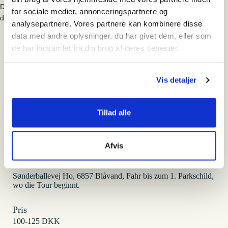
Die Tour wird nur bei einer Mindestteilnehmerzahl von 6 Personen
for sociale medier, annonceringspartnere og
durchgeführt.
analysepartnere. Vores partnere kan kombinere disse
data med andre oplysninger, du har givet dem, eller som
Sønderballevej i Ho
de har indsamlet fra din brug af deres tjenester.
Vis detaljer
Tilmeld
Tillad alle
Hvornår
onsdag den 13. august 2025 - 10:00-12:00
Afvis
Hvor
Sønderballevej Ho, 6857 Blåvand, Fahr bis zum 1. Parkschild,
wo die Tour beginnt.
Pris
100-125 DKK