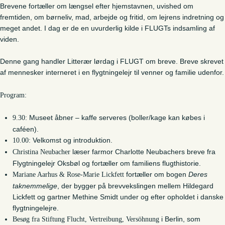
Brevene fortæller om længsel efter hjemstavnen, uvished om
fremtiden, om børneliv, mad, arbejde og fritid, om lejrens indretning og
meget andet. I dag er de en uvurderlig kilde i FLUGTs indsamling af
viden.
Denne gang handler Litterær lørdag i FLUGT om breve. Breve skrevet
af mennesker interneret i en flygtningelejr til venner og familie udenfor.
Program:
Museet åbner – kaffe serveres (boller/kage kan købes i
9.30:
caféen).
Velkomst og introduktion.
10.00:
læser farmor Charlotte Neubachers breve fra
Christina Neubacher
Flygtningelejr Oksbøl og fortæller om familiens flugthistorie.
fortæller om bogen
Deres
Mariane Aarhus & Rose-Marie Lickfett
taknemmelige
, der bygger på brevvekslingen mellem Hildegard
Lickfett og gartner Methine Smidt under og efter opholdet i danske
flygtningelejre.
i Berlin, som
Besøg fra Stiftung Flucht, Vertreibung, Versöhnung