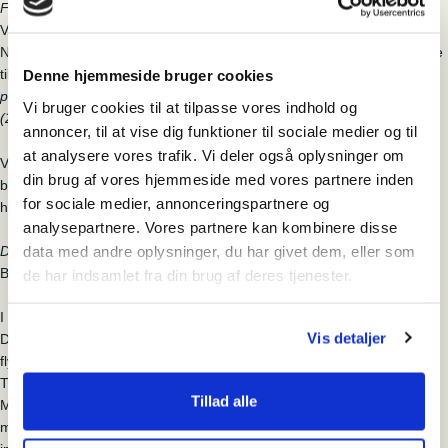
Farmors breve
Vi får besøg af Christina Neubacher. Hendes farmor Charlotte
Neubacher opholdt sig i Flygtningelejr Oksbøl, og her skrev hun breve
til sin mand, Rudolf:
“Det eneste samtaleemne her er: Har du fået
Denne hjemmeside bruger cookies
post? Er der noget nyt, skriver de for at høre, om vi kan komme ud?”
Vi bruger cookies til at tilpasse vores indhold og
(26. juli 1946).
annoncer, til at vise dig funktioner til sociale medier og til
at analysere vores trafik. Vi deler også oplysninger om
Ved Litterær Lørdag læser Christina Neubacher nogle af sin farmors
din brug af vores hjemmeside med vores partnere inden
breve højt og deler baggrunden for brevene og hendes families
for sociale medier, annonceringspartnere og
historie.
analysepartnere. Vores partnere kan kombinere disse
data med andre oplysninger, du har givet dem, eller som
Deres taknemmelige
Bogen Deres taknemmelige, Ellekær 2024.
de har indsamlet fra din brug af deres tjenester.
I marts 1945 ankom Hildegard Lickfett med syv af sine børn til
Vis detaljer
Danmark. Hun bliver efter befrielsen den 5. maj interneret i danske
flygtningelejre, inden familien tre år senere kunne genbosættes i
Tyskland. Charlotte Lickfett fik kontakt til den sønderjyske gartner
Tillad alle
Methine Smidt. Det førte til en mangeårig brevveksling, der giver et
meget personligt indtryk af familien Lickfetts forhold under