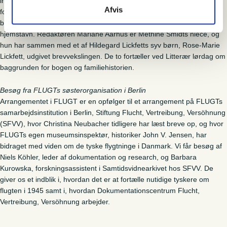
interneringen i Danmark, dens skiftende forhåbninger til fremtiden i et
Afvis
forandret Tyskland og dens genetablering i de vestlige
besættelseszoner af Tyskland, langt fra deres tidligere
hjemstavn.
Redaktøren Mariane Aarhus er Methine Smidts niece, og
hun har sammen med et af Hildegard Lickfetts syv børn, Rose-Marie
Lickfett, udgivet brevvekslingen.
De to fortæller ved Litterær lørdag om
baggrunden for bogen og familiehistorien.
Besøg fra FLUGTs søsterorganisation i Berlin
Arrangementet i FLUGT er en opfølger til et arrangement på FLUGTs
samarbejdsinstitution i Berlin, Stiftung Flucht, Vertreibung, Versöhnung
(SFVV), hvor Christina Neubacher tidligere har læst breve op, og hvor
FLUGTs egen museumsinspektør, historiker John V. Jensen, har
bidraget med viden om de tyske flygtninge i Danmark.
Vi får besøg af
Niels Köhler, leder af dokumentation og research, og
Barbara
Kurowska, forskningsassistent i Samtidsvidnearkivet hos
SFVV. De
giver os et indblik i, hvordan det er at fortælle nutidige tyskere om
flugten i 1945 samt i, hvordan Dokumentationscentrum Flucht,
Vertreibung, Versöhnung arbejder.