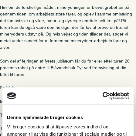
Hør om de forskellige måder, minerydningen er blevet grebet an på
gennem tiden, om arbejdets store farer, og oplev i samme ombæring
det fantastiske og vilde, natur- og dyrerige område helt tæt på! På
turen kan du også være den heldige, der får lov at prøve en trænet
minerydders udstyr på. Og hvis vejret og tiden tillader det, søger vi
metal under sandet for at fornemme minerydder-arbejdets fare og
alvor.
Som del af fejringen af fyrets jubilæum får du før eller efter turen 20
procents rabat på entré til Blåvandshuk Fyr ved fremvisning af din
billet til turen.
Praktisk:
Mødested: Blåvandshuk Fyr – i gruset foran billetsalget.
Turen anbefales til: Voksne og større børn, fra 12 år og op.
Denne hjemmeside bruger cookies
Vi bruger cookies til at tilpasse vores indhold og
Turen formidles af kulturformidler og naturvejleder Kirstine Høgh
annoncer, til at vise dig funktioner til sociale medier og til
Christiansen.