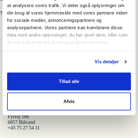
at analysere vores trafik. Vi deler også oplysninger om
din brug af vores hjemmeside med vores partnere inden
Turen gennemføres kun ved minimum seks deltagere.
for sociale medier, annonceringspartnere og
analysepartnere. Vores partnere kan kombinere disse
Blåvandshuk Fyr
data med andre oplysninger, du har givet dem, eller som
de har indsamlet fra din brug af deres tjenester.
Vis detaljer
Tilmeld
Tillad alle
Hvornår
torsdag den 9. oktober 2025 - 15:00-16:30
Afvis
Hvor
Fyrvej 106
6857 Blåvand
+45 75 27 54 11