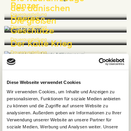
Panzer
des dänischen
Dauerausstellung
Heeres
Die großen
Dauerausstellung
Geschütze
Dauerausstellung
Der Kalte Krieg
Dauerausstellung
Diese Webseite verwendet Cookies
Wir verwenden Cookies, um Inhalte und Anzeigen zu
personalisieren, Funktionen für soziale Medien anbieten
zu können und die Zugriffe auf unsere Website zu
Praktische Information
analysieren. Außerdem geben wir Informationen zu Ihrer
Verwendung unserer Website an unsere Partner für
Essen & Trinken
soziale Medien, Werbung und Analysen weiter. Unsere
Im Museumsshop kann man kleine Erfrischungen in Form von