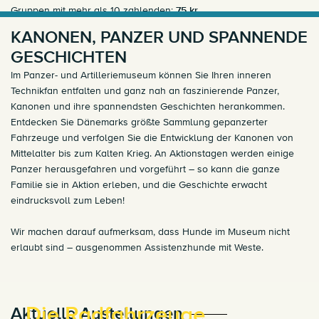
Gruppen mit mehr als 10 zahlenden:
75 kr.
KANONEN, PANZER UND SPANNENDE
14-Tages-Ticket / Jahreskarte für die Vardemuseen:
349 kr. / 449
GESCHICHTEN
kr. / 649 kr.
Online Kaufen
Im Panzer- und Artilleriemuseum können Sie Ihren inneren
Technikfan entfalten und ganz nah an faszinierende Panzer,
Kanonen und ihre spannendsten Geschichten herankommen.
Entdecken Sie Dänemarks größte Sammlung gepanzerter
Fahrzeuge und verfolgen Sie die Entwicklung der Kanonen von
Mittelalter bis zum Kalten Krieg. An Aktionstagen werden einige
Panzer herausgefahren und vorgeführt – so kann die ganze
Familie sie in Aktion erleben, und die Geschichte erwacht
eindrucksvoll zum Leben!
Wir machen darauf aufmerksam, dass Hunde im Museum nicht
erlaubt sind – ausgenommen Assistenzhunde mit Weste.
Die Radfahrzeuge
Aktuelle Austellungen