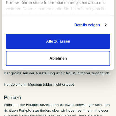
Partner führen diese Informationen möglicherweise mit
alkoholfreien Getränken oder Kaffee kaufen. Darüber hinaus
weiteren Daten zusammen, die Sie ihnen bereitgestellt
finden Sie eine Auswahl an Snacks, Süßigkeiten und Schokolade.
haben oder die sie im Rahmen Ihrer Nutzung der Dienste
gesammelt haben.
Museumsladen
Details zeigen
Der Museumsshop ist prall gefüllt mit Militärausrüstung,
Tarnausrüstung, Spielzeug und Bausätzen für geschickte Hände.
Alle zulassen
Das Sortiment umfasst zudem relevante und aktuelle Bücher über
die Themen der Ausstellung, die insbesondere für echte Nerds
interessant sind.
Ablehnen
Barrierefreiheit
Der größte Teil der Ausstellung ist für Rollstuhlfahrer zugänglich.
Hunde sind im Museum leider nicht erlaubt.
Parken
Während der Hauptreisezeit kann es etwas schwieriger sein, den
richtigen Parkplatz zu finden, aber wir haben es Ihnen mit dieser